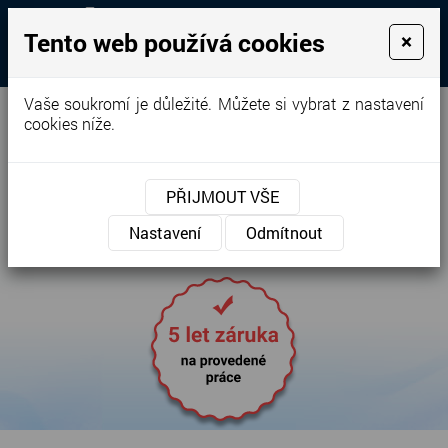
+420 602 438 114
,
+420 724 134 916
Tento web používá cookies
×
streko.chrudim@seznam.cz
najdete nás na Facebooku
Vaše soukromí je důležité. Můžete si vybrat z nastavení
cookies níže.
PŘIJMOUT VŠE
Střechy Chrudim
- firma STŘEKO
Nastavení
Odmítnout
Chrudim s.r.o.