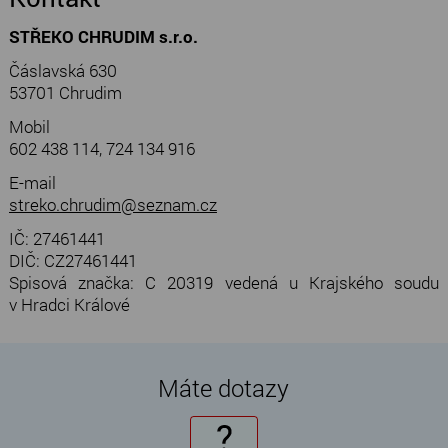
STŘEKO CHRUDIM s.r.o.
Čáslavská 630
53701 Chrudim
Mobil
602 438 114, 724 134 916
E-mail
streko.chrudim@seznam.cz
IČ: 27461441
DIČ: CZ27461441
Spisová značka: C 20319 vedená u Krajského soudu
v Hradci Králové
Máte dotazy